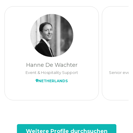
Hanne De Wachter
Event & Hospitality Support
Senior event
NETHERLANDS
Weitere Profile durchsuchen