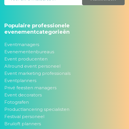
Populaire professionele
evenementcategorieën
Eventmanagers
Evenementenbureaus
Event producenten
Allround event personeel
Event marketing professionals
Eventplanners
Privé feesten managers
Event decorators
Fotografen
Productlancering specialisten
Festival personeel
Bruiloft planners