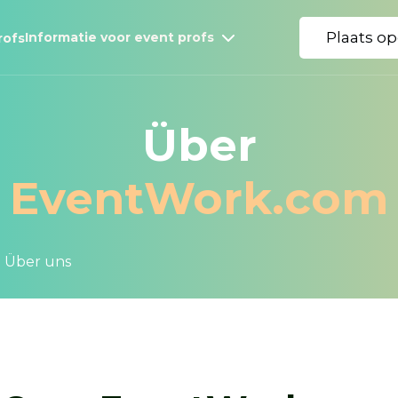
Plaats o
Informatie voor event profs
rofs
Über
EventWork.com
Über uns