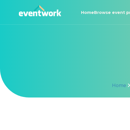
Home
Browse event p
Home