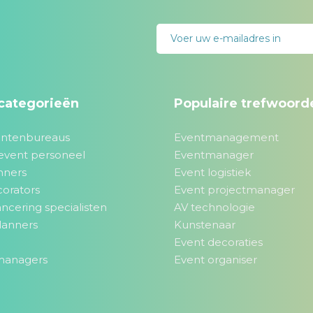
categorieën
Populaire trefwoord
ntenbureaus
Eventmanagement
event personeel
Eventmanager
nners
Event logistiek
orators
Event projectmanager
ncering specialisten
AV technologie
planners
Kunstenaar
Event decoraties
managers
Event organiser