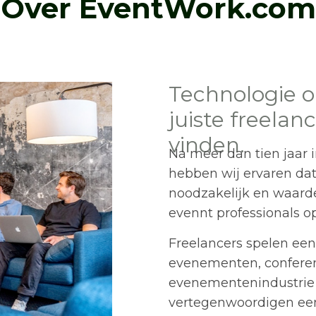
Over EventWork.com
Technologie
juiste freelan
vinden.
Na meer dan tien jaar 
hebben wij ervaren dat
noodzakelijk en waarde
evennt professionals op
Freelancers spelen een 
evenementen, conferent
evenementenindustrie e
vertegenwoordigen een